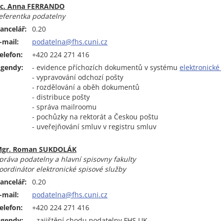
c. Anna FERRANDO
eferentka podatelny
ancelář:
0.20
-mail:
podatelna@fhs.cuni.cz
elefon:
+420 224 271 416
gendy:
- evidence příchozích dokumentů v systému
elektronické
- vypravování odchozí pošty
- rozdělování a oběh dokumentů
- distribuce pošty
- správa mailroomu
- pochůzky na rektorát a Českou poštu
- uveřejňování smluv v registru smluv
gr. Roman SUKDOLÁK
práva podatelny a hlavní spisovny fakulty
oordinátor elektronické spisové služby
ancelář:
0.20
-mail:
podatelna@fhs.cuni.cz
elefon:
+420 224 271 416
gendy:
- zajištění chodu podatelny FHS UK