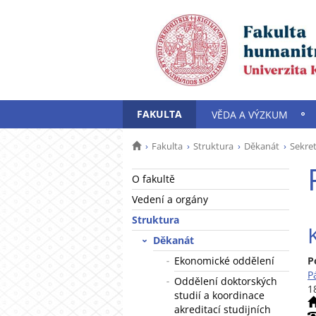
FAKULTA
VĚDA A VÝZKUM
Fakulta
Struktura
Děkanát
Sekre
O fakultě
Vedení a orgány
Struktura
Děkanát
Ekonomické oddělení
P
P
Oddělení doktorských
1
studií a koordinace
akreditací studijních