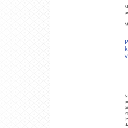
M
p
M
k
v
N
p
p
P
j
d