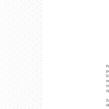
P
p
š
o
s
z
Z
o