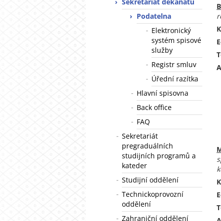
Sekretariát děkanátu
B
Podatelna
r
K
Elektronický
systém spisové
E
služby
T
Registr smluv
A
Úřední razítka
Hlavní spisovna
Back office
FAQ
Sekretariát
pregraduálních
M
studijních programů a
s
kateder
k
Studijní oddělení
K
Technickoprovozní
E
oddělení
T
Zahraniční oddělení
A