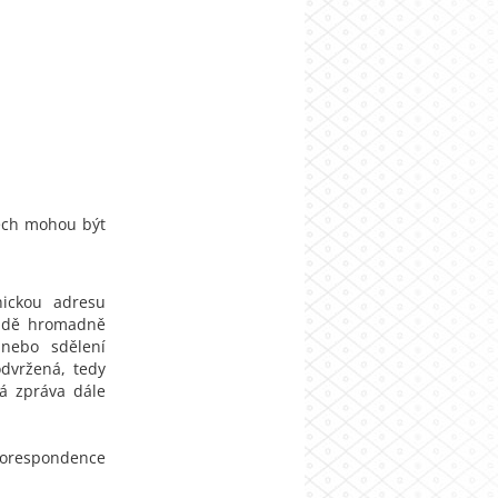
vech mohou být
nickou adresu
padě hromadně
 nebo sdělení
dvržená, tedy
á zpráva dále
korespondence