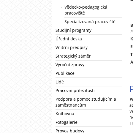
Vědecko-pedagogická
pracoviště
Specializovaná pracoviště
B
Studijní programy
r
Úřední deska
K
E
Vnitřní předpisy
T
Strategický záměr
A
Výroční zprávy
Publikace
Lidé
Pracovní příležitosti
Podpora a pomoc studujícím a
P
zaměstnancům
s
V
Knihovna
h
Fotogalerie
1
Provoz budovy