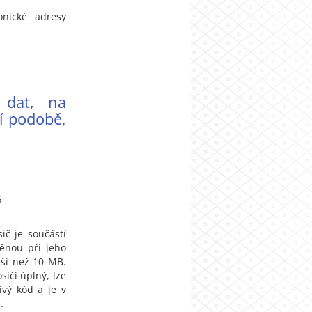
onické adresy
 dat, na
í podobě,
S
ič je součástí
ěnou při jeho
tší než 10 MB.
siči úplný, lze
ivý kód a je v
.