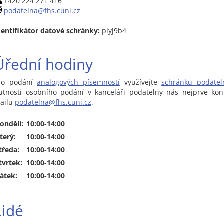
+420 224 271 416
podatelna@fhs.cuni.cz
dentifikátor datové schránky:
piyj9b4
Úřední hodiny
ro podání
analogových písemností
využívejte
schránku podatel
utnosti osobního podání v kanceláři podatelny nás nejprve kon
ailu
podatelna@fhs.cuni.cz
.
ondělí:
10:00-14:00
terý:
10:00-14:00
tředa:
10:00-14:00
tvrtek:
10:00-14:00
átek:
10:00-14:00
Lidé