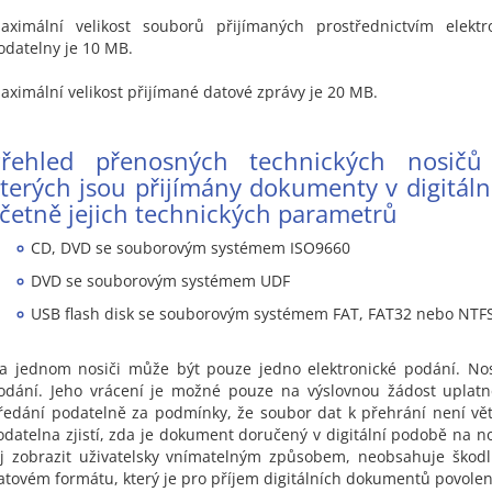
aximální velikost souborů přijímaných prostřednictvím elektr
odatelny je 10 MB.
aximální velikost přijímané datové zprávy je 20 MB.
Přehled přenosných technických nosičů
terých jsou přijímány dokumenty v digitáln
četně jejich technických parametrů
CD, DVD se souborovým systémem ISO9660
DVD se souborovým systémem UDF
USB flash disk se souborovým systémem FAT, FAT32 nebo NTF
a jednom nosiči může být pouze jedno elektronické podání. Nos
odání. Jeho vrácení je možné pouze na výslovnou žádost uplatn
ředání podatelně za podmínky, že soubor dat k přehrání není vě
odatelna zjistí, zda je dokument doručený v digitální podobě na no
ej zobrazit uživatelsky vnímatelným způsobem, neobsahuje škodl
atovém formátu, který je pro příjem digitálních dokumentů povolen