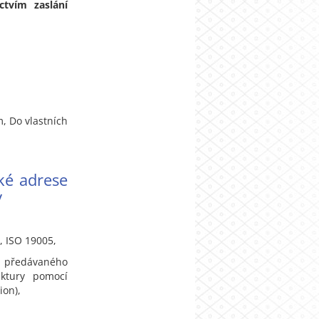
tvím zaslání
, Do vlastních
ké adrese
y
, ISO 19005,
 předávaného
ktury pomocí
ion),