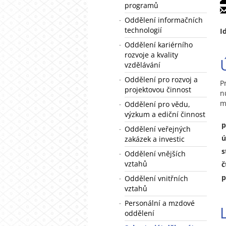
programů
Oddělení informačních
technologií
I
Oddělení kariérního
rozvoje a kvality
vzdělávání
Oddělení pro rozvoj a
P
projektovou činnost
n
m
Oddělení pro vědu,
výzkum a ediční činnost
p
Oddělení veřejných
ú
zakázek a investic
s
Oddělení vnějších
vztahů
č
p
Oddělení vnitřních
vztahů
Personální a mzdové
oddělení