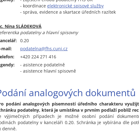
- koordinace
elektronické spisové služby
- správa, evidence a skartace úředních razítek
c. Nina SLÁDEKOVÁ
eferentka podatelny a hlavní spisovny
ancelář:
0.20
-mail:
podatelna@fhs.cuni.cz
elefon:
+420 224 271 416
gendy:
- asistence podatelně
- asistence hlavní spisovně
Podání analogových dokumentů
ro podání analogových písemností úředního charakteru využij
chránku podatelny, která je umístěna v prvním podlaží poblíž rec
e výjimečných případech je možné osobní podání dokument
odinách podatelny v kanceláři 0.20. Schránka je vybírána dle po
x denně.