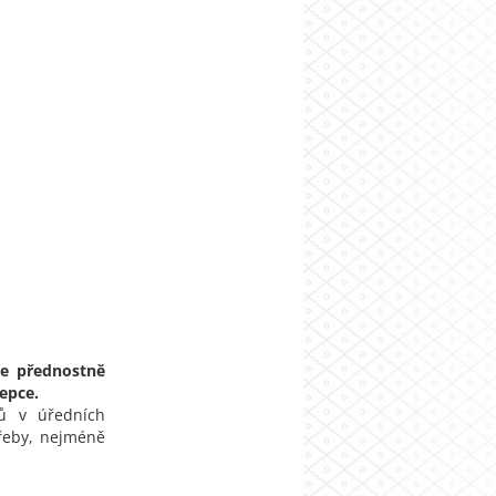
te přednostně
epce.
ů v úředních
třeby, nejméně