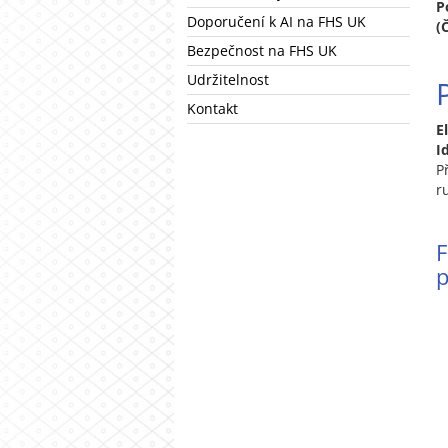
P
Doporučení k AI na FHS UK
(
Bezpečnost na FHS UK
Udržitelnost
Kontakt
E
I
P
r
F
p