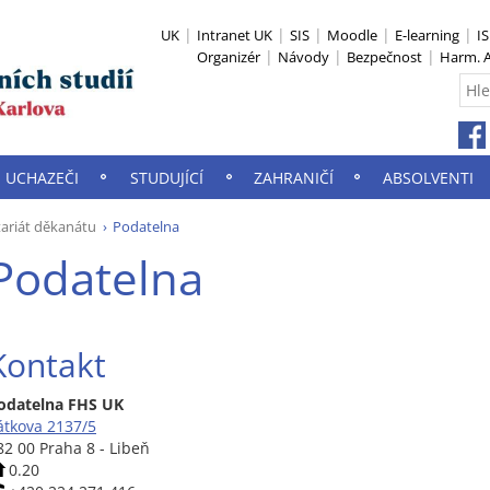
UK
Intranet UK
SIS
Moodle
E-learning
I
Organizér
Návody
Bezpečnost
Harm. A
UCHAZEČI
STUDUJÍCÍ
ZAHRANIČÍ
ABSOLVENTI
tariát děkanátu
Podatelna
Podatelna
Kontakt
odatelna FHS UK
átkova 2137/5
82 00 Praha 8 - Libeň
0.20