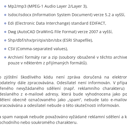
Mp2/mp3 (MPEG-1 Audio Layer 2/Layer 3),
Isdoc/isdocx (Information System Document) verze 5.2 a vyšší,
Edi (Electronic Data Interchange) standard EDIFACT,
Dwg (AutoCAD DraWinG File Format) verze 2007 a vyšší,
Shp/dbf/shx/pri/qix/sbn/sbx (ESRI Shapefile),
CSV (Comma-separated values),
Archivní formáty rar a zip (soubory obsažené v těchto archi
pouze v některém z přijímaných formátů).
o zjištění škodlivého kódu není zpráva doručená na elektro
odatelny dále zpracovávána. Odesílatel není informován. V pří
ířeného nevyžádaného sdělení (např. reklamního charakteru)
deslaného z e-mailové adresy, která bude vyhodnocena jako po
dělení obecně označovaného jako „spam“, nebude tato e-mailov
pracovávána a odesílatel nebude o této skutečnosti informován.
a spam naopak nebude považováno vyžádané reklamní sdělení a 
bchodního nebo soukromého charakteru.