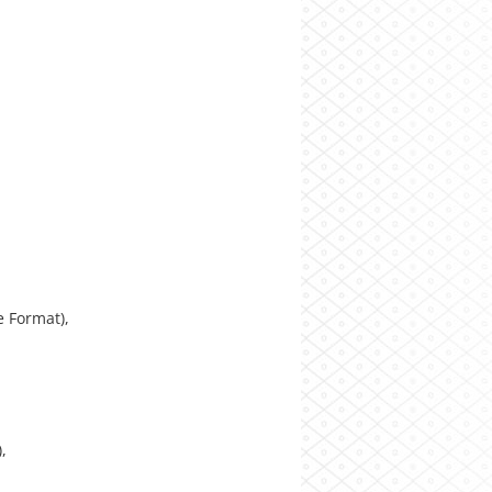
e Format),
,