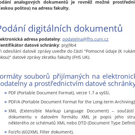
odání analogových dokumentů je rovněž možné prostřednic
Českou poštou) na adresu fakulty.
Podání digitálních dokumentů
lektronická adresa podatelny
:
podatelna@fhs.cuni.cz
dentifikátor datové schránky
: piyj9b4
ři odesílání datové zprávy uveďte do části "Pomocné údaje (K rukám
ukou)" datové zprávy zkratku fakulty (FHS UK).
ormáty souborů přijímaných na elektronic
odatelny a prostřednictvím datové schránk
PDF (Portable Document Format), verze 1.7 a vyšší,
PDF/A (Portable Document Format for the Long-term Archiving)
XML (Extensible Markup Language Document) – součástí
dokumentu v datovém formátu XML je popis jeho stru
některého ze schématů XML nebo DTD (Document Type Definit
Fo/zfo (602XML Filler dokument),