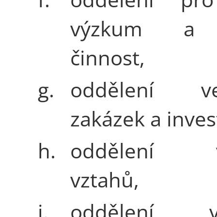
výzkum a 
činnost,
g.
oddělení ve
zakázek a invest
h.
oddělení vn
vztahů,
i.
oddělení vn