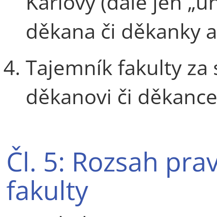
Karlovy (dále jen „un
děkana či děkanky a 
Tajemník fakulty za
děkanovi či děkance
Čl. 5: Rozsah pr
fakulty