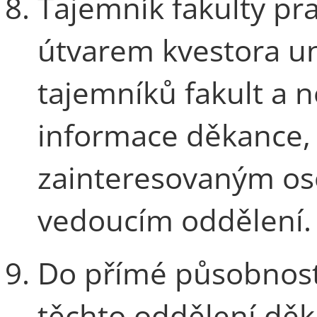
Tajemník fakulty pra
útvarem kvestora un
tajemníků fakult a 
informace děkance, 
zainteresovaným o
vedoucím oddělení.
Do přímé působnosti
těchto oddělení děk