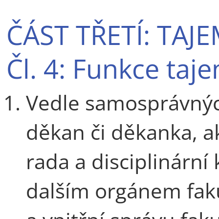
ČÁST TŘETÍ: TAJ
Čl. 4: Funkce taj
Vedle samosprávných
děkan či děkanka, 
rada a disciplinární 
dalším orgánem fak