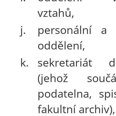
vztahů,
j.
personální a
oddělení,
k.
sekretariát d
(jehož souč
podatelna, sp
fakultní archiv),