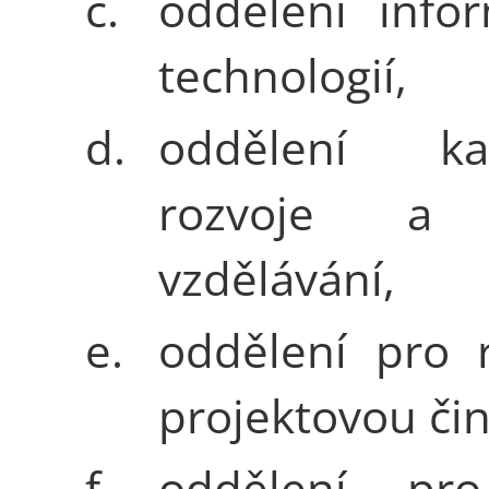
c.
oddělení info
technologií,
d.
oddělení kar
rozvoje a k
vzdělávání,
e.
oddělení pro 
projektovou čin
f.
oddělení pr