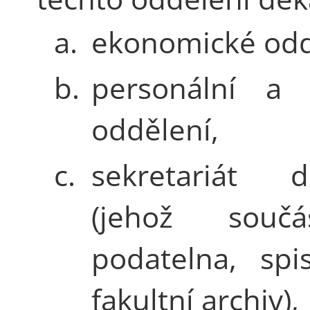
a.
ekonomické odd
b.
personální a
oddělení,
c.
sekretariát d
(jehož součá
podatelna, spi
fakultní archiv),