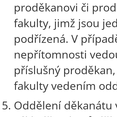
proděkanovi či pro
fakulty, jimž jsou j
podřízená. V přípa
nepřítomnosti vedo
příslušný proděkan
fakulty vedením odd
Oddělení děkanátu 