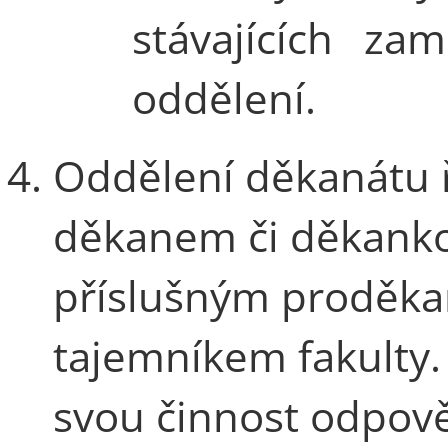
stávajících za
oddělení.
Oddělení děkanátu 
děkanem či děkanko
příslušným proděk
tajemníkem fakulty.
svou činnost odpov