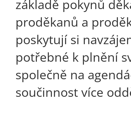
základě pokynů děka
proděkanů a proděk
poskytují si navzáj
potřebné k plnění s
společně na agendác
součinnost více odd