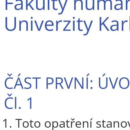
Fakulty human
Univerzity Kar
ČÁST PRVNÍ: ÚV
Čl. 1
Toto opatření stanov