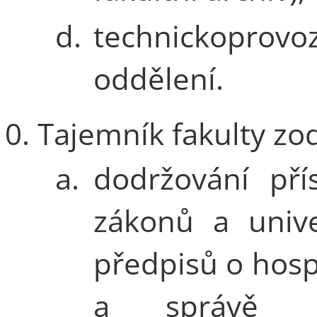
d.
technickoprovo
oddělení.
Tajemník fakulty zo
a.
dodržování pří
zákonů a unive
předpisů o hos
a správě m