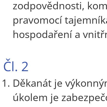
zodpovědnosti, kom
pravomocí tajemníka 
hospodaření a vnitřn
Čl. 2
Děkanát je výkonným
úkolem je zabezpečo