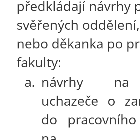
předkládají návrhy 
svěřených oddělení,
nebo děkanka po pr
fakulty:
a.
návrhy na 
uchazeče o za
do pracovníh
na po