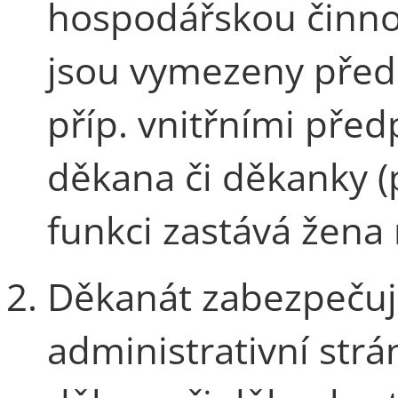
hospodářskou činnos
jsou vymezeny přede
příp. vnitřními před
děkana či děkanky (
funkci zastává žena
Děkanát zabezpečuje
administrativní str