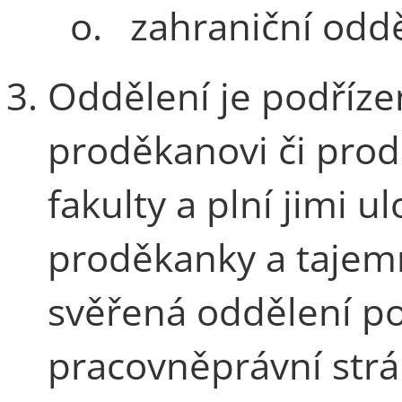
o.
zahraniční oddě
Oddělení je podříz
proděkanovi či pro
fakulty a plní jimi 
proděkanky a tajemní
svěřená oddělení po
pracovněprávní strá