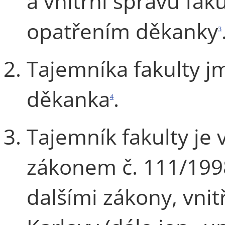
a vnitřní správu fa
opatřením děkanky
3
Tajemníka fakulty j
děkanka
.
4
Tajemník fakulty je 
zákonem č. 111/1998
dalšími zákony, vnit