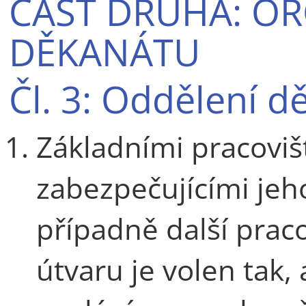
ČÁST DRUHÁ: OR
DĚKANÁTU
Čl. 3: Oddělení d
Základními pracoviš
zabezpečujícími jeh
případně další prac
útvaru je volen tak,