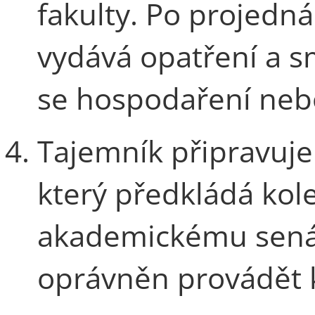
fakulty. Po projedn
vydává opatření a s
se hospodaření nebo 
Tajemník připravuje
který předkládá kol
akademickému senátu
oprávněn provádět k