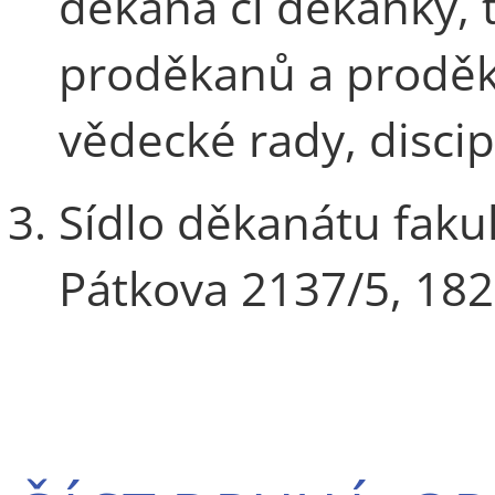
děkana či děkanky, 
proděkanů a proděka
vědecké rady, discip
Sídlo děkanátu faku
Pátkova 2137/5, 182