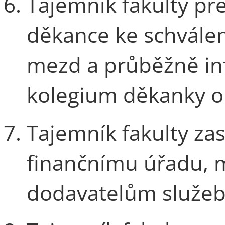
Tajemník fakulty př
děkance ke schválen
mezd a průběžně in
kolegium děkanky o 
Tajemník fakulty zas
finančnímu úřadu, 
dodavatelům služeb