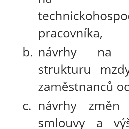
technickohospo
pracovníka,
b.
návrhy na 
strukturu mzd
zaměstnanců od
c.
návrhy změn 
smlouvy a vý