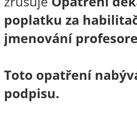
zrušuje
Opatření děka
poplatku za habilitač
jmenování profesor
Toto opatření nabýv
podpisu.