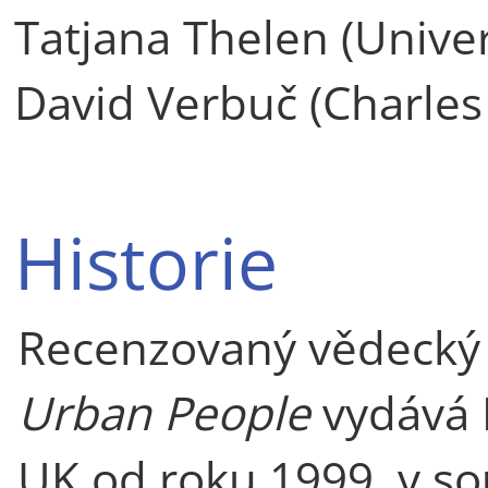
Tatjana Thelen (Univer
David Verbuč (Charles
Historie
Recenzovaný vědecký
Urban People
vydává 
UK od roku 1999, v so