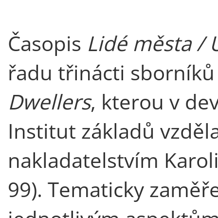
Časopis
Lidé města /
řadu třinácti sborníků
Dwellers
, kterou v de
Institut základů vzděl
nakladatelstvím Karol
99). Tematicky zaměř