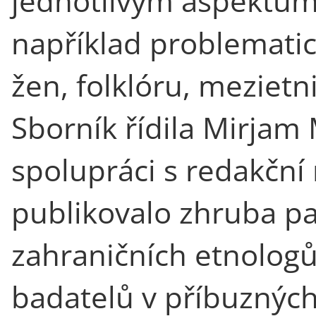
jednotlivým aspektům
například problematice
žen, folklóru, mezietn
Sborník řídila Mirjam
spolupráci s redakční 
publikovalo zhruba p
zahraničních etnologů,
badatelů v příbuzných