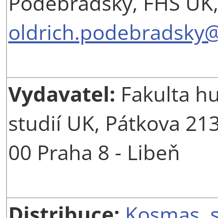
Poděbradský, FHS UK
oldrich.podebradsky@
Vydavatel:
Fakulta h
studií UK, Pátkova 21
00 Praha 8 - Libeň
Distribuce:
Kosmas, s