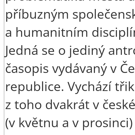
příbuzným společen
a humanitním discipl
Jedná se o jediný ant
časopis vydávaný v Č
republice. Vychází třik
z toho dvakrát v česk
(v květnu a v prosinci