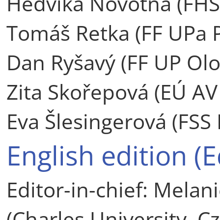
Hedvika Novotná (FHS
Tomáš Retka (FF UPa 
Dan Ryšavý (FF UP Ol
Zita Skořepová (EÚ AV
Eva Šlesingerová (FSS
English edition (E
Editor-in-chief: Melan
(Charles University, C