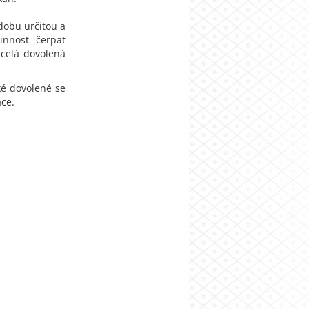
dobu určitou a
innost čerpat
 celá dovolená
é dovolené se
áce.