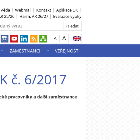
S Věda
Webmail
Kontakt
Aplikace UK
R 25/26
Harm. AR 26/27
Evaluace výuky
ZAMĚSTNANCI
VEŘEJNOST
K č. 6/2017
cké pracovníky a další zaměstnance
]