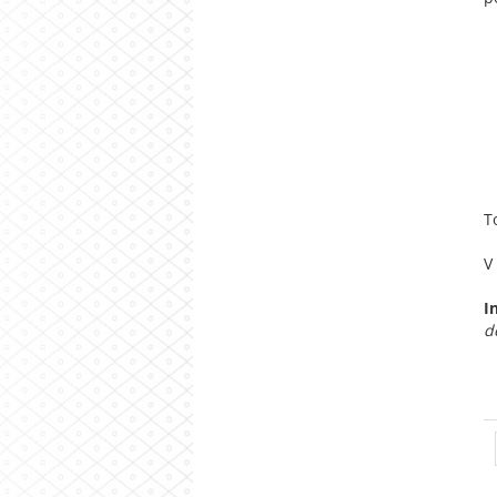
T
V
I
d