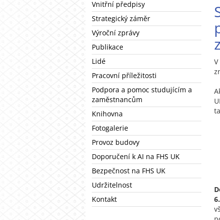
Vnitřní předpisy
Strategický záměr
Výroční zprávy
Publikace
Lidé
V
z
Pracovní příležitosti
Podpora a pomoc studujícím a
A
zaměstnancům
U
t
Knihovna
Fotogalerie
Provoz budovy
Doporučení k AI na FHS UK
Bezpečnost na FHS UK
Udržitelnost
D
Kontakt
6
v
p