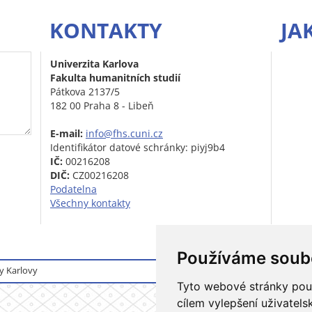
KONTAKTY
JA
Univerzita Karlova
Fakulta humanitních studií
Pátkova 2137/5
182 00 Praha 8 - Libeň
E-mail:
info@fhs.cuni.cz
Identifikátor datové schránky: piyj9b4
IČ:
00216208
DIČ:
CZ00216208
Podatelna
Všechny kontakty
Používáme soub
y Karlovy
Přihlášení do informačního
Tyto webové stránky použí
cílem vylepšení uživatel