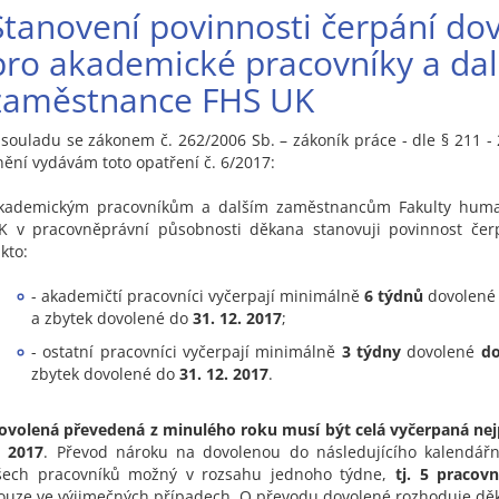
Stanovení povinnosti čerpání do
pro akademické pracovníky a dal
zaměstnance FHS UK
 souladu se zákonem č. 262/2006 Sb. – zákoník práce - dle § 211 -
nění vydávám toto opatření č. 6/2017:
kademickým pracovníkům a dalším zaměstnancům Fakulty human
K v pracovněprávní působnosti děkana stanovuji povinnost čer
akto:
- akademičtí pracovníci vyčerpají minimálně
6 týdnů
dovolen
a zbytek dovolené do
31. 12. 2017
;
- ostatní pracovníci vyčerpají minimálně
3 týdny
dovolené
do
zbytek dovolené do
31. 12. 2017
.
ovolená převedená z minulého roku musí být celá vyčerpaná nej
. 2017
. Převod nároku na dovolenou do následujícího kalendářn
šech pracovníků možný v rozsahu jednoho týdne,
tj. 5 pracov
ouze ve výjimečných případech
.
O převodu dovolené rozhoduje dě