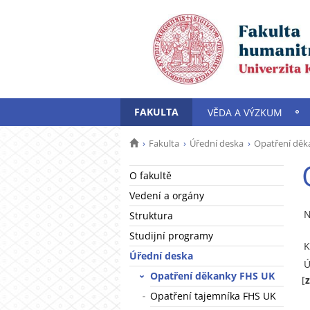
FAKULTA
VĚDA A VÝZKUM
Fakulta
Úřední deska
Opatření děk
O fakultě
Vedení a orgány
N
Struktura
Studijní programy
K
Úřední deska
Ú
Opatření děkanky FHS UK
[
Opatření tajemníka FHS UK