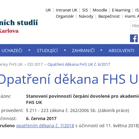
UK
Intranet UK
SIS
Moodle
E-learning
I
Organizér
Návody
Bezpečnost
Harm. A
UCHAZEČI
STUDUJÍCÍ
ZAHRANIČÍ
ABSOLVENTI
anky FHS UK
OD 2017
Opatření děkana FHS UK č. 6/2017
Opatření děkana FHS U
ázev:
Stanovení povinnosti čerpání dovolené pro akademi
FHS UK
 provedení:
§ 211 - 223 zákona č. 262/2006 Sb. (zákoník práce)
činnost:
6. června 2017
zrušeno
opatřením děkana č. 7/2018
s účinností od 11. května 2018