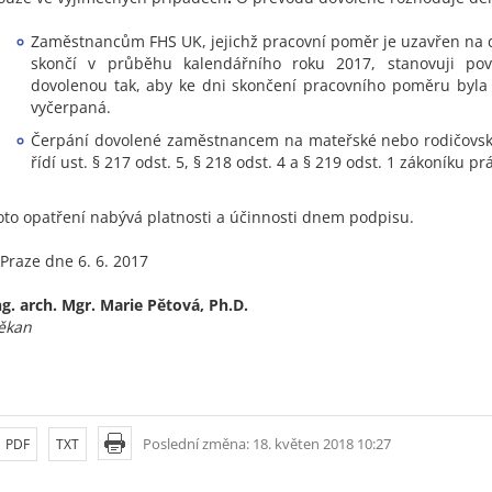
Zaměstnancům FHS UK, jejichž pracovní poměr je uzavřen na 
skončí v průběhu kalendářního roku 2017, stanovuji pov
dovolenou tak, aby ke dni skončení pracovního poměru byla
vyčerpaná.
Čerpání dovolené zaměstnancem na mateřské nebo rodičovsk
řídí ust. § 217 odst. 5, § 218 odst. 4 a § 219 odst. 1 zákoníku pr
oto opatření nabývá platnosti a účinnosti dnem podpisu.
 Praze dne 6. 6. 2017
ng. arch. Mgr. Marie Pětová, Ph.D.
ěkan
Poslední změna: 18. květen 2018 10:27
PDF
TXT