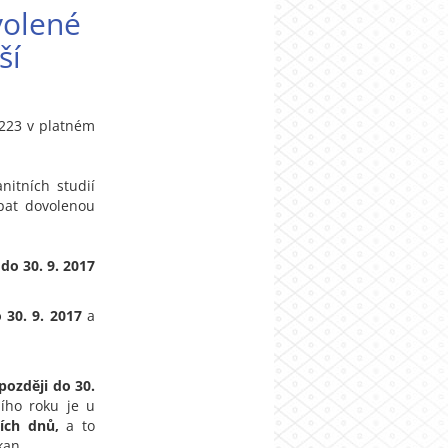
volené
ší
 223 v platném
itních studií
pat dovolenou
é
do 30. 9. 2017
 30. 9. 2017
a
později do 30.
ího roku je u
ních dnů,
a to
kan.