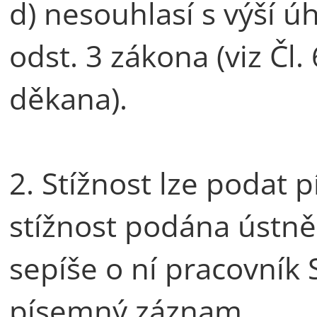
d) nesouhlasí s výší ú
odst. 3 zákona (viz Čl.
děkana).
2. Stížnost lze podat 
stížnost podána ústně a
sepíše o ní pracovník
písemný záznam.