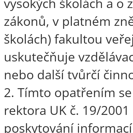
vysokých školách a o 
zákonů, v platném zně
školách) fakultou veře
uskutečňuje vzděláva
nebo další tvůrčí činno
2. Tímto opatřením se
rektora UK č. 19/2001 
poskytování informací