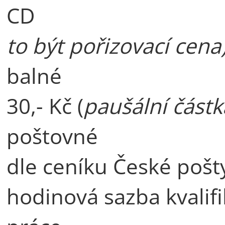
CD 10,
to být pořizovací cena
b
30,- Kč (
paušální částk
po
dle ceníku České pošty
hodinová sazba kvali