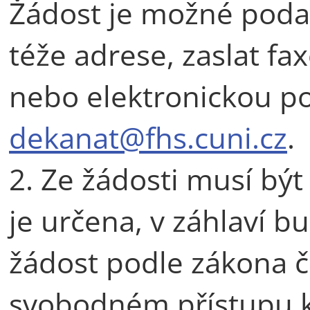
Žádost je možné poda
téže adrese, zaslat fa
nebo elektronickou p
dekanat@fhs.cuni.cz
.
2. Ze žádosti musí bý
je určena, v záhlaví b
žádost podle zákona č
svobodném přístupu k