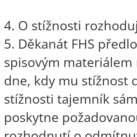
4. O stížnosti rozhodu
5. Děkanát FHS předlož
spisovým materiálem 
dne, kdy mu stížnost d
stížnosti tajemník sám
poskytne požadovanou
rozhodnutí o odmítnut