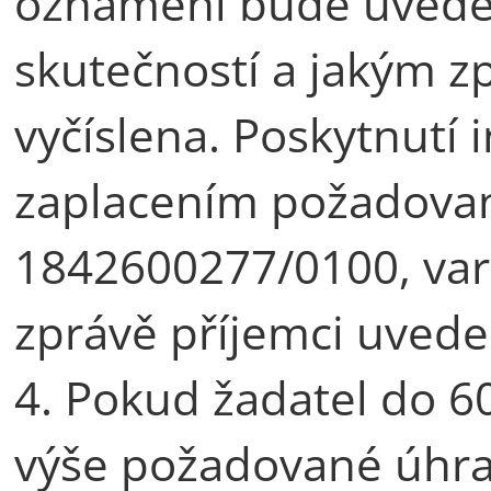
oznámení bude uveden
skutečností a jakým 
vyčíslena. Poskytnutí
zaplacením požadované
1842600277/0100, vari
zprávě příjemci uvede
4. Pokud žadatel do 
výše požadované úhra