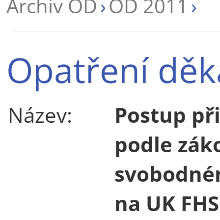
Archiv OD
OD 2011
Opatření děk
Název:
Postup př
podle záko
svobodném
na UK FHS