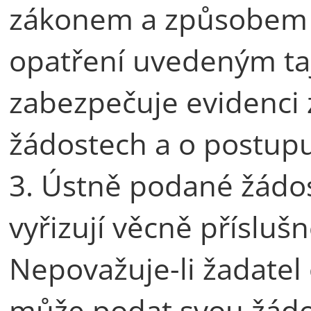
zákonem a způsobem 
opatření uvedeným ta
zabezpečuje evidenci
žádostech a o postupu
3. Ústně podané žádost
vyřizují věcně přísluš
Nepovažuje-li žadatel
může podat svou žádo