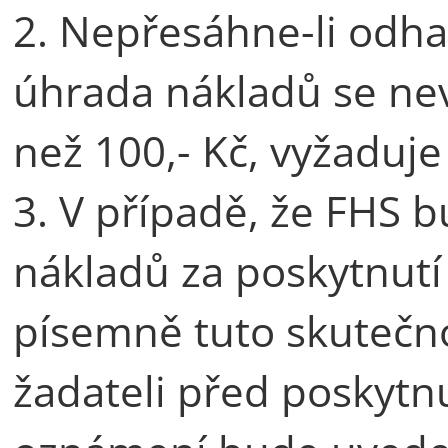
2. Nepřesáhne-li odha
úhrada nákladů se nevy
než 100,- Kč, vyžaduj
3. V případě, že FHS
nákladů za poskytnutí
písemně tuto skutečno
žadateli před poskytn