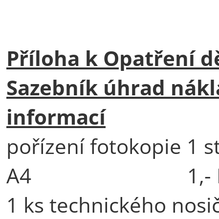
Příloha k Opatření d
Sazebník úhrad nákl
informací
pořízení fotokopie 1 s
A4 1,- K
1 ks technického nosič