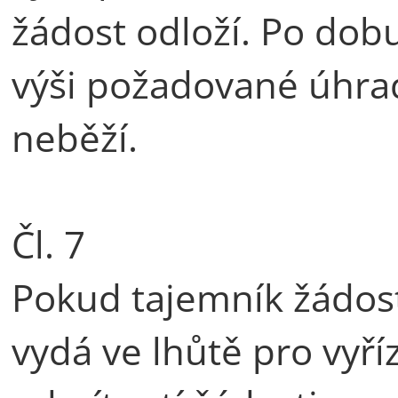
žádost odloží. Po dobu
výši požadované úhrad
neběží.
Čl. 7
Pokud tajemník žádosti,
vydá ve lhůtě pro vyří