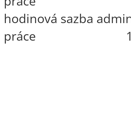
práce 250
hodinová sazba admin
práce 130,