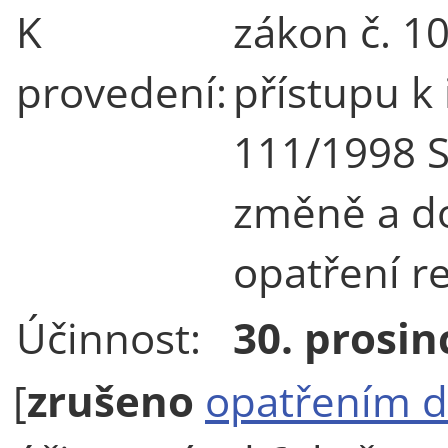
K
zákon č. 1
provedení:
přístupu k
111/1998 S
změně a do
opatření r
Účinnost:
30. prosin
[
zrušeno
opatřením d