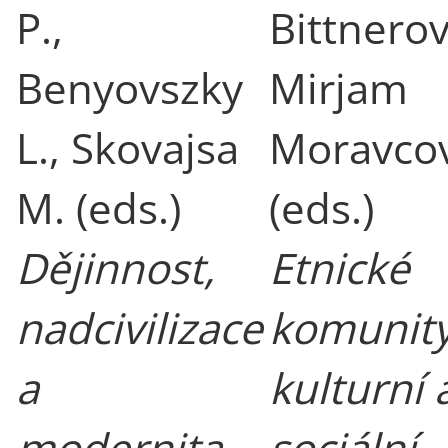
P.,
Bittnerov
Benyovszky
Mirjam
L., Skovajsa
Moravco
M. (eds.)
(eds.)
Dějinnost,
Etnické
nadcivilizace
komunity
a
kulturní 
modernita.
sociální