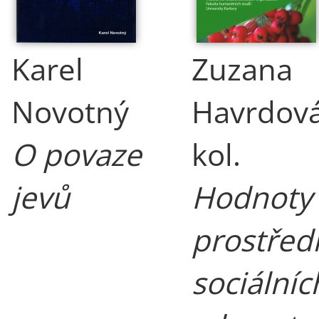
Karel
Zuzana
Novotný
Havrdová
O povaze
kol.
jevů
Hodnoty 
prostřed
sociálníc