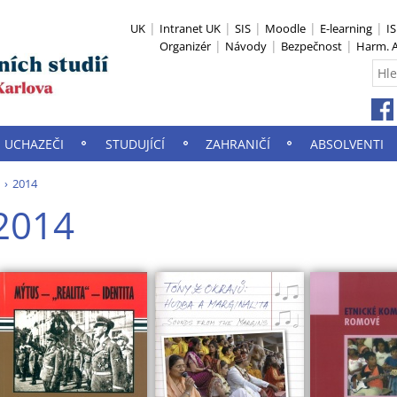
UK
Intranet UK
SIS
Moodle
E-learning
I
Organizér
Návody
Bezpečnost
Harm. A
UCHAZEČI
STUDUJÍCÍ
ZAHRANIČÍ
ABSOLVENTI
2014
2014