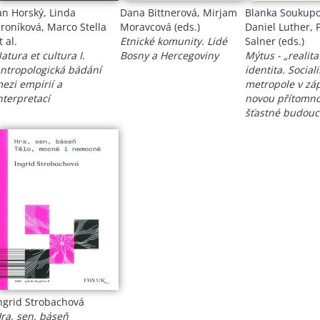
an Horský, Linda
Dana Bittnerová, Mirjam
Blanka Soukupo
roníková, Marco Stella
Moravcová (eds.)
Daniel Luther, 
t al.
Etnické komunity. Lidé
Salner (eds.)
atura et cultura I.
Bosny a Hercegoviny
Mýtus - „realit
ntropologická bádání
identita. Sociali
ezi empirií a
metropole v zá
nterpretací
novou přítomnos
šťastné budouc
ngrid Strobachová
ra, sen, báseň