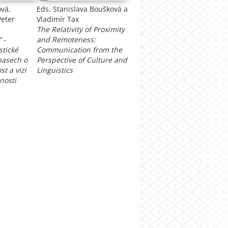
vá,
Eds. Stanislava Boušková a
Peter
Vladimír Tax
The Relativity of Proximity
a“
-
and Remoteness:
stické
Communication from the
pasech o
Perspective of Culture and
t a vizi
Linguistics
nosti