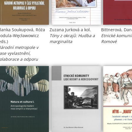
lanka Soukupová, Róża
Zuzana Jurková a kol.
Bittnerová, Dan
odula-Węcławowicz
Tóny z okrajů: Hudba a
Etnické komunit
eds.)
marginalita
Romové
árodní metropole v
ase vyvlastnění,
olaborace a odporu