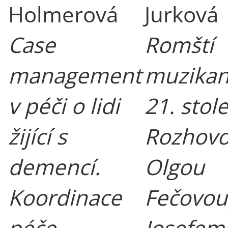
Holmerová
Jurková
Case
Romští
management
muzikant
v péči o lidi
21. stole
žijící s
Rozhovo
demencí.
Olgou
Koordinace
Fečovou
péče
Josefem