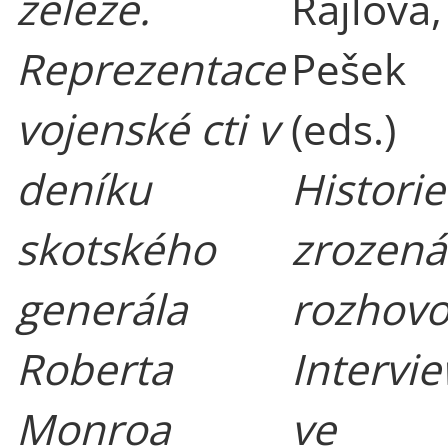
železe.
Rajlová, 
Reprezentace
Pešek
vojenské cti v
(eds.)
deníku
Historie
skotského
zrozená
generála
rozhovo
Roberta
Intervi
Monroa
ve