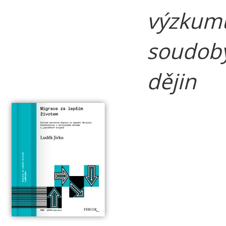
výzkum
soudob
dějin