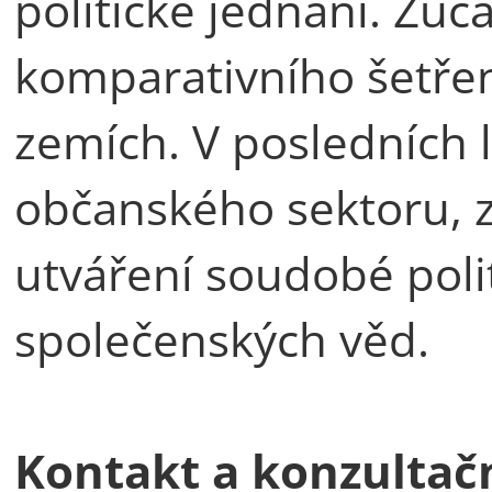
politické jednání. Zúč
komparativního šetřen
zemích. V posledních l
občanského sektoru, z
utváření soudobé polit
společenských věd.
Kontakt a konzultač