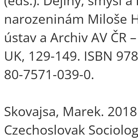
(eds.). Dějiny, smysl a
narozeninám Miloše H
ústav a Archiv AV ČR –
UK, 129-149. ISBN 978
80-7571-039-0.
Skovajsa, Marek. 2018
Czechoslovak Sociologi