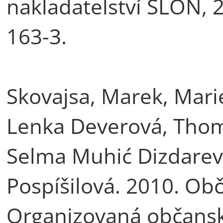
nakladatelství SLON, 
163-3.
Skovajsa, Marek, Mari
Lenka Deverová, Thom
Selma Muhić Dizdarević
Pospíšilová. 2010. Ob
Organizovaná občansk