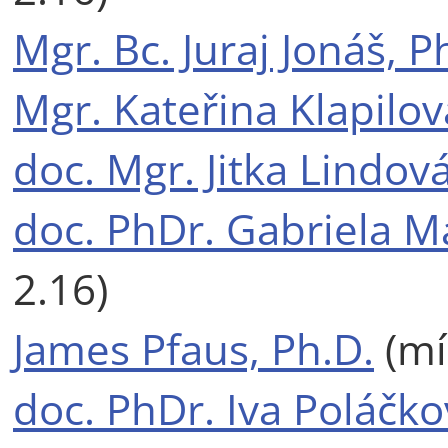
Mgr. Bc. Juraj Jonáš, P
Mgr. Kateřina Klapilov
doc. Mgr. Jitka Lindová
doc. PhDr. Gabriela M
2.16)
James Pfaus, Ph.D.
(mí
doc. PhDr. Iva Poláčko