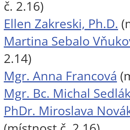
č. 2.16)
Ellen Zakreski, Ph.D.
(m
Martina Sebalo Vňukov
2.14)
Mgr. Anna Francová
(m
Mgr. Bc. Michal Sedlák
PhDr. Miroslava Novák
(místnost č. 2.16)