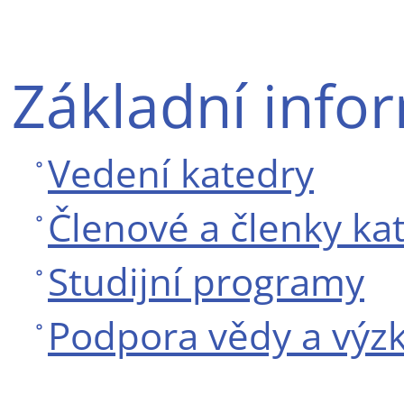
Základní info
Vedení katedry
Členové a členky ka
Studijní programy
Podpora vědy a vý