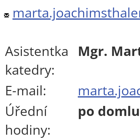
marta.joachimsthale
Asistentka
Mgr. Mar
katedry:
E-mail:
marta.joa
Úřední
po domlu
hodiny: