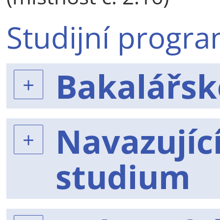
Studijní progr
Bakalářsk
Navazujíc
studium