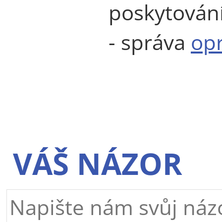
poskytován
- správa
opr
VÁŠ NÁZOR