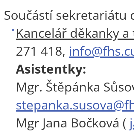
Součástí sekretariátu 
Kancelář děkanky a
271 418,
info@fhs.c
Asistentky:
Mgr. Štěpánka Sůsov
stepanka.susova@fh
Mgr Jana Bočková (