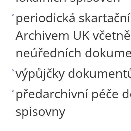
periodická skartační
Archivem UK včetně 
neúředních dokum
výpůjčky dokumentů 
předarchivní péče d
spisovny