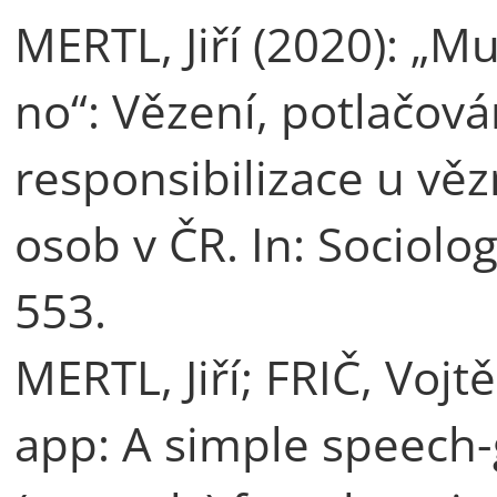
MERTL, Jiří (2020): „M
no“: Vězení, potlačov
responsibilizace u vě
osob v ČR. In: Sociolog
553.
MERTL, Jiří; FRIČ, Vojt
app: A simple speech-