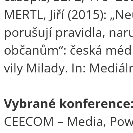
MERTL, Jiří (2015): „N
porušují pravidla, nar
občanům“: česká média
vily Milady. In: Mediáln
Vybrané konference
CEECOM – Media, Po