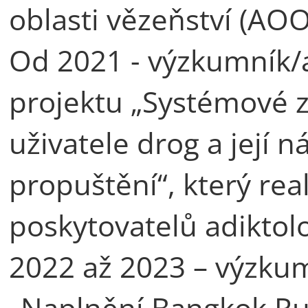
oblasti vězeňství (AOO
Od 2021 - výzkumník/a
projektu „Systémové z
uživatele drog a její 
propuštění“, který rea
poskytovatelů adiktol
2022 až 2023 – výzkum
„Naplnění Bangkok Rul