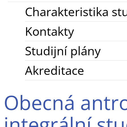
Charakteristika st
Kontakty
Studijní plány
Akreditace
Obecná antro
integrální st