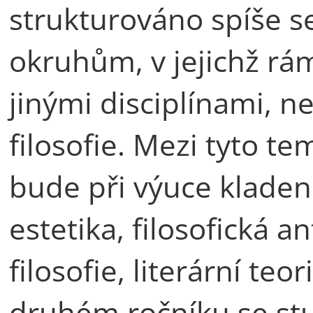
strukturováno spíše s
okruhům, v jejichž rámc
jinými disciplínami, n
filosofie. Mezi tyto t
bude při výuce kladen 
estetika, filosofická an
filosofie, literární teor
druhém ročníku se st