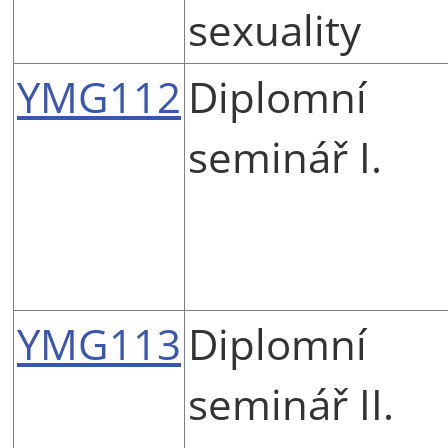
sexuality
YMG112
Diplomní
seminář I.
YMG113
Diplomní
seminář II.