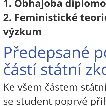
1. Obhajoba diplomo
2. Feministické teor
výzkum
Předepsané po
částí státní z
Ke všem částem státn
se student poprvé při