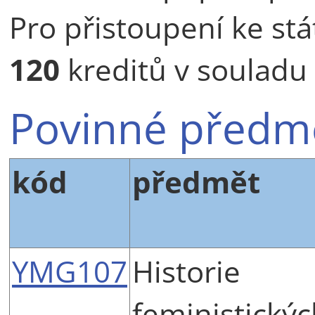
Pro přistoupení ke stá
120
kreditů v souladu
Povinné předm
kód
předmět
YMG107
Historie
feministickýc