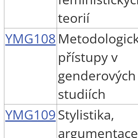
teorií
YMG108
Metodologic
přístupy v
genderových
studiích
YMG109
Stylistika,
argumentace