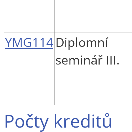
YMG114
Diplomní
seminář III.
Počty kreditů