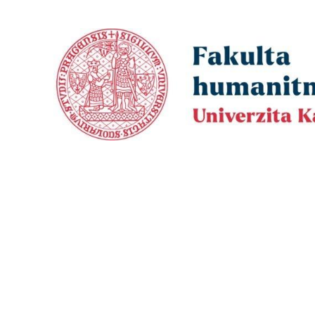
FAKULTA
VĚDA A 
Fakulta
Struktura
Děka