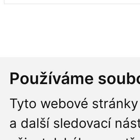
KONTAKTY
Univerzita Karlova
Používáme soubo
Fakulta humanitních 
Tyto webové stránky 
Pátkova 2137/5
a další sledovací nás
182 00 Praha 8 - Libe