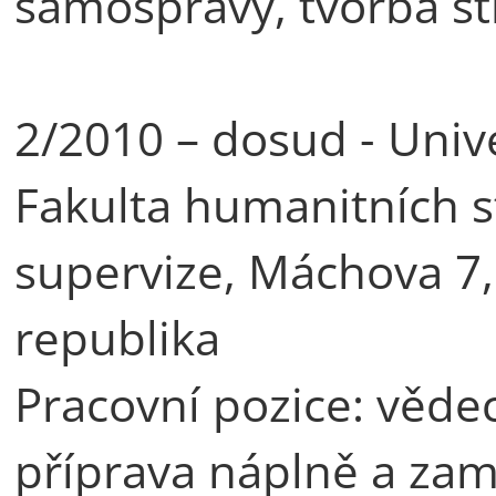
samosprávy, tvorba st
2/2010 – dosud - Unive
Fakulta humanitních st
supervize, Máchova 7,
republika
Pracovní pozice: věde
příprava náplně a zamě