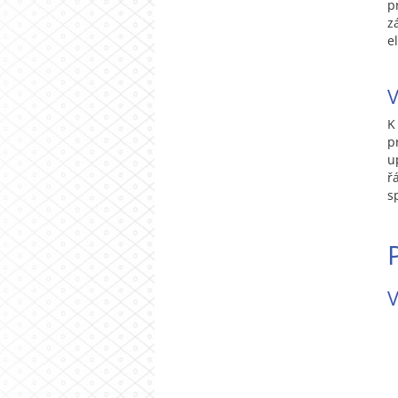
p
z
e
V
K
p
u
ř
s
V