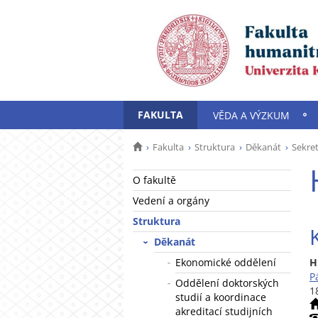
FAKULTA
VĚDA A VÝZKUM
Fakulta
Struktura
Děkanát
Sekre
O fakultě
Vedení a orgány
Struktura
Děkanát
Ekonomické oddělení
H
P
Oddělení doktorských
1
studií a koordinace
akreditací studijních