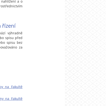
 nahlížení a o
střednictvím
 řízení
hází výhradně
ebo spisu před
nebo spisu bez
 považováno za
by na Fakultě
ny na Fakultě