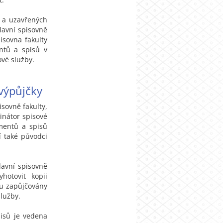
h a uzavřených
lavní spisovně
isovna fakulty
ntů a spisů v
ové služby.
výpůjčky
isovně fakulty,
inátor spisové
umentů a spisů
í také původci
lavní spisovně
hotovit kopii
ou zapůjčovány
lužby.
isů je vedena