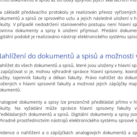
a základě předávacího protokolu je realizován převoz vyřízenýc
okumentů a spisů ze spisového uzlu a jejich následné uložení v h
akulty. V případě nedodržení stanoveného postupu není hlavní sp
ovinna dokumenty a spisy k uložení přijmout. Předání dokume
igitální podobě je realizováno nástroji elektronického systému spis
ahlížení do dokumentů a spisů a možnosti 
ahlížet do všech dokumentů a spisů, které jsou uloženy v hlavní sp
 zapůjčovat si je, mohou výhradně správce hlavní spisovny, koord
lužby, tajemník fakulty a děkan fakulty. Právo nahlížet do dok
ložených v hlavní spisovně fakulty a možnost jejich zápůjčky maj
okumentů.
nalogové dokumenty a spisy lze prezenčně předkládat přímo v h
akulty. Na vyžádání může správce hlavní spisovny fakulty vy
ředkládaných dokumentů a spisů. Digitální dokumenty a spisy js
ýhradně prostřednictvím nástrojů elektronického systému spisové s
vidence o nahlížení a o zápůjčkách analogových dokumentů a sp