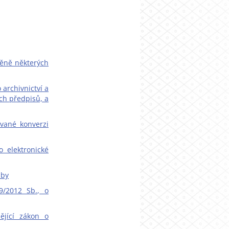
měně některých
 archivnictví a
ch předpisů, a
ované konverzi
o elektronické
žby
9/2012 Sb., o
ějící zákon o