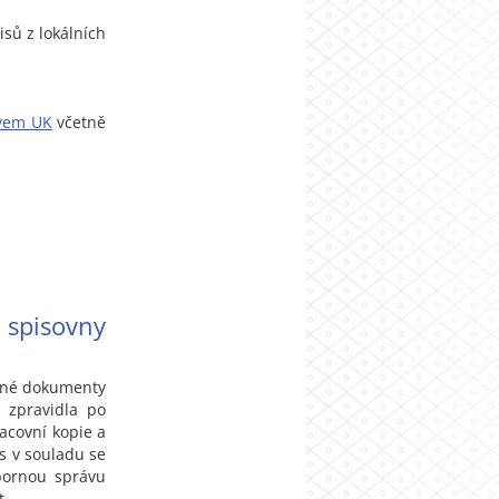
sů z lokálních
vem UK
včetně
spisovny
řené dokumenty
 zpravidla po
racovní kopie a
as v souladu se
bornou správu
t.