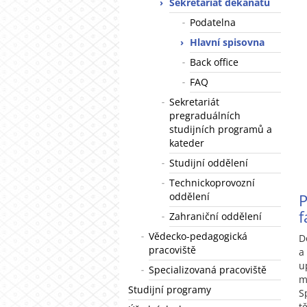
Sekretariát děkanátu
Podatelna
Hlavní spisovna
Back office
FAQ
Sekretariát
pregraduálních
studijních programů a
kateder
Studijní oddělení
Technickoprovozní
oddělení
f
Zahraniční oddělení
Vědecko-pedagogická
D
pracoviště
a
u
Specializovaná pracoviště
m
Studijní programy
S
t