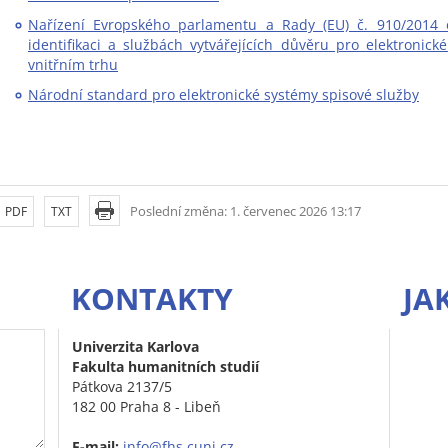
Nařízení Evropského parlamentu a Rady (EU) č. 910/2014 o
identifikaci a službách vytvářejících důvěru pro elektronick
vnitřním trhu
Národní standard pro elektronické systémy spisové služby
Poslední změna: 1. červenec 2026 13:17
PDF
TXT
KONTAKTY
JA
Univerzita Karlova
Fakulta humanitních studií
Pátkova 2137/5
182 00 Praha 8 - Libeň
E-mail:
info@fhs.cuni.cz