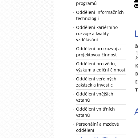
programů
Oddělení informačních
technologií
Oddělení kariérního
rozvoje a kvality
vzdělávání
M
Oddělení pro rozvoj a
s
projektovou činnost
k
Oddělení pro vědu,
K
výzkum a ediční činnost
D
Oddělení veřejných
E
zakázek a investic
T
Oddělení vnějších
vztahů
Oddělení vnitřních
vztahů
Personální a mzdové
oddělení