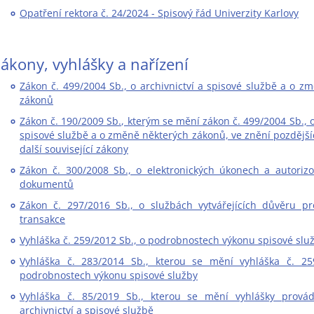
Opatření rektora č. 24/2024 - Spisový řád Univerzity Karlovy
ákony, vyhlášky a nařízení
Zákon č. 499/2004 Sb., o archivnictví a spisové službě a o z
zákonů
Zákon č. 190/2009 Sb., kterým se mění zákon č. 499/2004 Sb., o
spisové službě a o změně některých zákonů, ve znění pozdější
další související zákony
Zákon č. 300/2008 Sb., o elektronických úkonech a autoriz
dokumentů
Zákon č. 297/2016 Sb., o službách vytvářejících důvěru pr
transakce
Vyhláška č. 259/2012 Sb., o podrobnostech výkonu spisové slu
Vyhláška č. 283/2014 Sb., kterou se mění vyhláška č. 25
podrobnostech výkonu spisové služby
Vyhláška č. 85/2019 Sb., kterou se mění vyhlášky provád
archivnictví a spisové službě