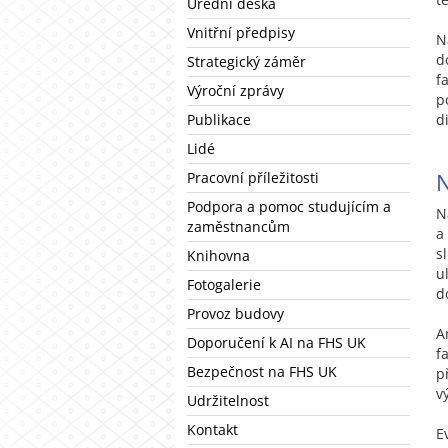
Úřední deska
Vnitřní předpisy
N
d
Strategický záměr
f
Výroční zprávy
p
Publikace
d
Lidé
N
Pracovní příležitosti
Podpora a pomoc studujícím a
N
zaměstnancům
a
s
Knihovna
u
Fotogalerie
d
Provoz budovy
A
Doporučení k AI na FHS UK
f
Bezpečnost na FHS UK
p
v
Udržitelnost
Kontakt
E