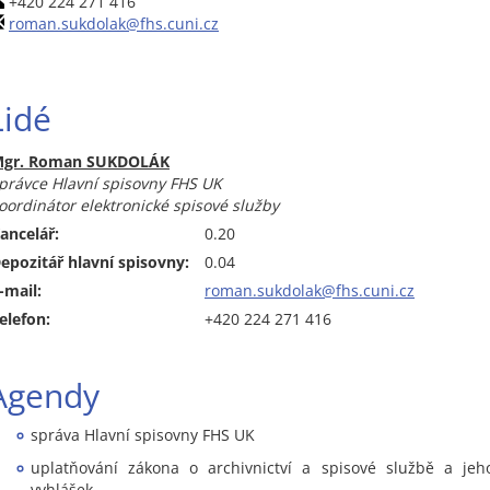
+420 224 271 416
roman.sukdolak@fhs.cuni.cz
Lidé
gr. Roman SUKDOLÁK
právce Hlavní spisovny FHS UK
oordinátor elektronické spisové služby
ancelář:
0.20
epozitář hlavní spisovny:
0.04
-mail:
roman.sukdolak@fhs.cuni.cz
elefon:
+420 224 271 416
Agendy
správa Hlavní spisovny FHS UK
uplatňování zákona o archivnictví a spisové službě a jeh
vyhlášek