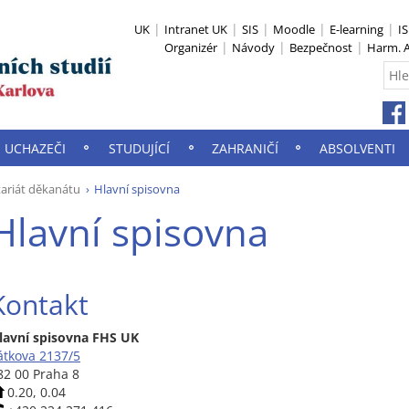
UK
Intranet UK
SIS
Moodle
E-learning
I
Organizér
Návody
Bezpečnost
Harm. A
UCHAZEČI
STUDUJÍCÍ
ZAHRANIČÍ
ABSOLVENTI
tariát děkanátu
Hlavní spisovna
Hlavní spisovna
Kontakt
lavní spisovna FHS UK
átkova 2137/5
82 00 Praha 8
0.20, 0.04