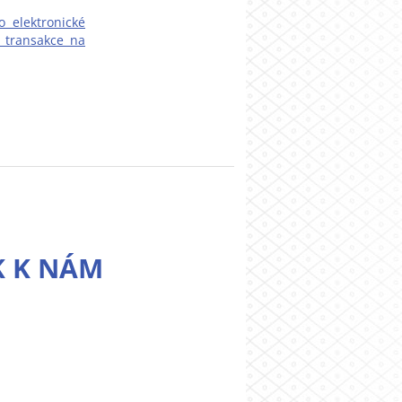
 elektronické
é transakce na
K K NÁM