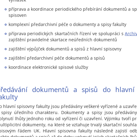
příprava a koordinace periodického přebírání dokumentů a spi
spisoven
komplexní předarchivní péče o dokumenty a spisy fakulty
příprava periodických skartačních řízení ve spolupráci s
Archi
zajištění pravidelné skartace neúředních dokumentů
zajištění výpůjček dokumentů a spisů z hlavní spisovny
zajištění předarchivní péče dokumentů a spisů
koordinace elektronické spisové služby
Předávání dokumentů a spisů do hlavní 
akulty
o hlavní spisovny fakulty jsou předávány veškeré vyřízené a uzav
 spisy úředního charakteru. Dokumenty a spisy jsou předávány
plynutí lhůty jednoho roku od vyřízení či uzavření. Výjimku tvoří p
ultiplicitní dokumenty, na které se vztahuje trvalý skartační souhl
pisovým řádem UK. Hlavní spisovna fakulty následně zajistí od
ěchto dokumentů a spisů až do doby uplynutí jejich skartačních lhů