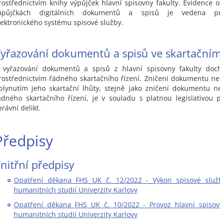
rostřednictvím knihy výpůjček hlavní spisovny fakulty. Evidence o
ápůjčkách digitálních dokumentů a spisů je vedena pro
lektronického systému spisové služby.
yřazování dokumentů a spisů ve skartačním
 vyřazování dokumentů a spisů z hlavní spisovny fakulty doc
rostřednictvím řádného skartačního řízení. Zničení dokumentu n
plynutím jeho skartační lhůty, stejně jako zničení dokumentu 
ádného skartačního řízení, je v souladu s platnou legislativou
právní delikt.
Předpisy
nitřní předpisy
Opatření děkana FHS UK č. 12/2022 - Výkon spisové služ
humanitních studií Univerzity Karlovy
Opatření děkana FHS UK č. 10/2022 - Provoz hlavní spisov
humanitních studií Univerzity Karlovy