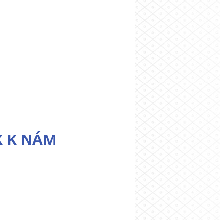
K K NÁM