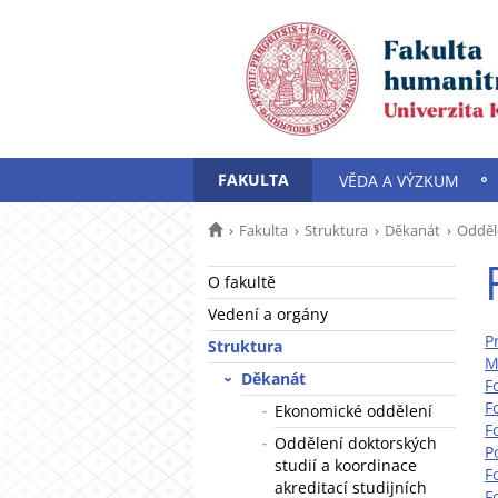
FAKULTA
VĚDA A VÝZKUM
Fakulta
Struktura
Děkanát
Odděle
O fakultě
Vedení a orgány
P
Struktura
M
Děkanát
F
F
Ekonomické oddělení
F
Oddělení doktorských
P
studií a koordinace
F
akreditací studijních
F