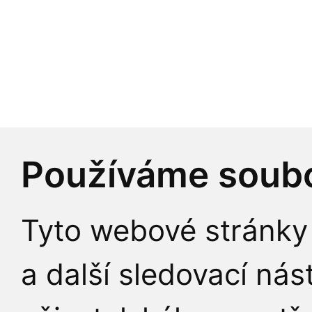
Nettl – Capwell at al.
Ladislav Benyovszky
Michaela Fikejzová:
filosofie jazyka
Používáme soubo
Lucy Brown (editor); Š
Tyto webové stránky 
and the Processual A
a další sledovací nás
Sociology