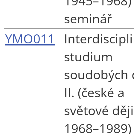
1945–1968)
seminář
YMO011
Interdiscipl
studium
soudobých 
II. (české a
světové děj
1968–1989)