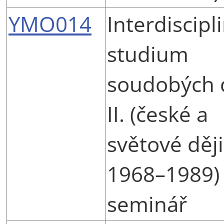
YMO014
Interdiscipl
studium
soudobých 
II. (české a
světové děj
1968–1989)
seminář