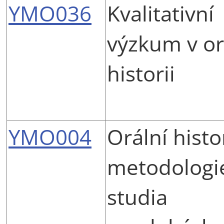
YMO036
Kvalitativní
výzkum v or
historii
YMO004
Orální histo
metodologi
studia