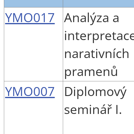
YMO017
Analýza a
interpretac
narativních
pramenů
YMO007
Diplomový
seminář I.