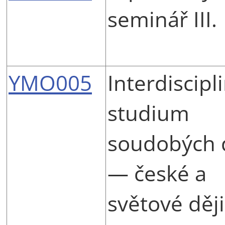
seminář III.
YMO005
Interdiscipl
studium
soudobých 
— české a
světové děj