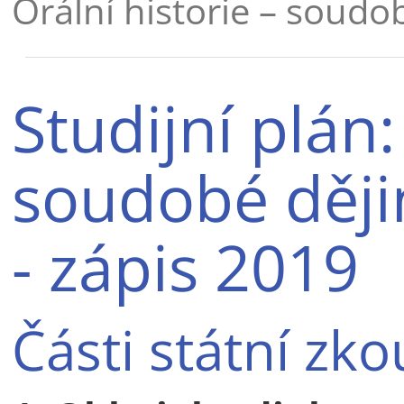
Orální historie – soudo
Studijní plán:
soudobé ději
- zápis 2019
Části státní zk