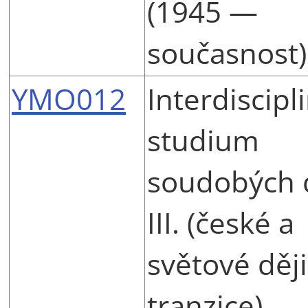
(1945 —
současnost)
YMO012
Interdiscipl
studium
soudobých 
III. (české a
světové ději
tranzice)