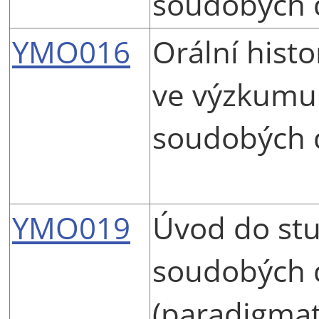
soudobých 
YMO016
Orální histo
ve výzkumu
soudobých 
YMO019
Úvod do stu
soudobých 
(paradigmat