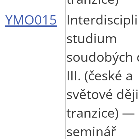
YMO015
Interdiscipl
studium
soudobých 
III. (české a
světové ději
tranzice) —
seminář