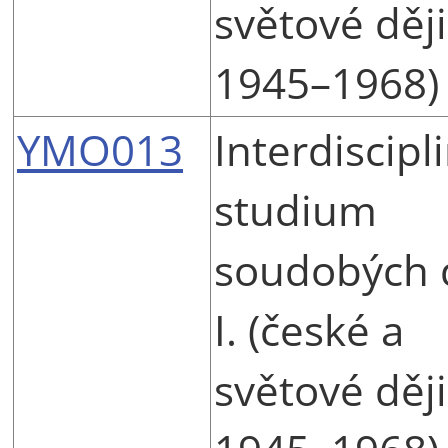
světové děj
1945–1968)
YMO013
Interdiscipl
studium
soudobých 
I. (české a
světové děj