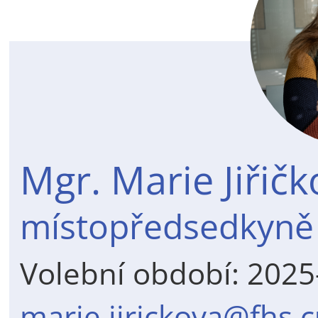
Mgr. Marie Jiřičk
místopředsedkyně
Volební období: 202
marie.jirickova@fhs.c