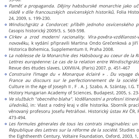
Paměť a propaganda. Dějiny habsburské monarchie jako uč
vládě v díle francouzských osvícenských historiků
, Folia Hist
24, 2009, s. 199-230.
Windischgrätz a Condorcet: příběh jednoho osvícenského p
časopis historický 2009/3, s. 569-598.
Církev a zrod moderní racionality. Víra-pověra-vzdělanost
novověku,
k vydání připravili Martina Ondo Grečenková a Jiří 
Historica Bohemica, Supplementum II, Praha 2008.
La noblesse de la Monarchie des Habsbourg au coeur de la 
Lettres européenne: Le cas de la relation entre Windischgrätz
Revue des études slaves, LXXVIII/4, (Paris) 2007, p. 451-467
Construire l’image du « Monarque éclairé » . Du voyage de
France au discours sur le perfectionnement de la société
Culture in the Age of Joseph II , F . A. J. Szabo, A. Szántay, I.G. T
History Hungarian Academy of Sciences, Budapest, 2005, s. 23
Ve službách "obecného blaha". Vzdělanostní a profesní itinerá
úředníků,
in: Vlast a rodný kraj v díle historika. Sborník prac
věnovaný profesoru Josefu Petráňovi. Historický ústav AV ČR, 
473-494.
Les formules génerales de tous les contrats imaginables: un
République des Lettres sur la réforme de la société
. Studies 
the Eightheenth Century, Voltaire Foundation, Oxford, 2003, 1,