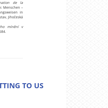
mation de la
n:
Menschen –
angsweisen in
stav, Jihočeská
ného mínění v
584.
TTING TO US