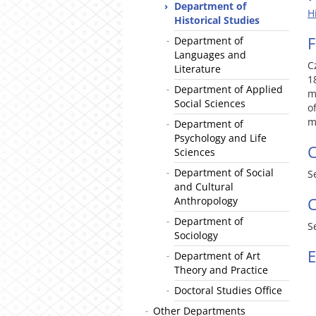
Department of
H
Historical Studies
F
Department of
Languages and
C
Literature
1
Department of Applied
m
Social Sciences
o
m
Department of
Psychology and Life
C
Sciences
Department of Social
S
and Cultural
C
Anthropology
Department of
S
Sociology
E
Department of Art
Theory and Practice
Doctoral Studies Office
Other Departments