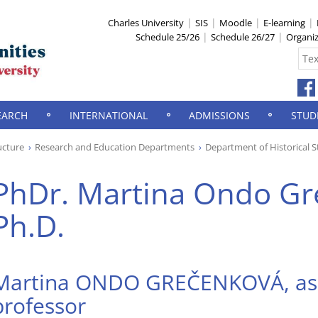
Charles University
SIS
Moodle
E-learning
Schedule 25/26
Schedule 26/27
Organi
EARCH
INTERNATIONAL
ADMISSIONS
STUD
ucture
Research and Education Departments
Department of Historical S
PhDr. Martina Ondo Gr
Ph.D.
Martina ONDO GREČENKOVÁ, ass
professor