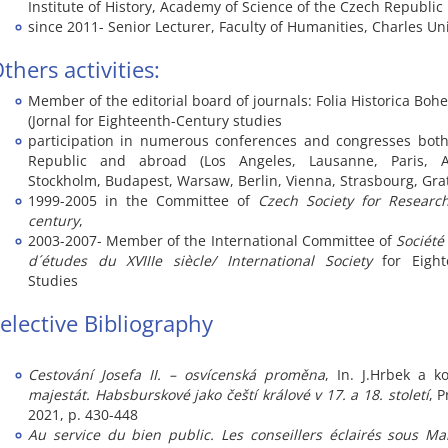
Institute of History, Academy of Science of the Czech Republic
since 2011- Senior Lecturer, Faculty of Humanities, Charles Uni
thers activities:
Member of the editorial board of journals: Folia Historica Bo
(Jornal for Eighteenth-Century studies
participation in numerous conferences and congresses both
Republic and abroad (Los Angeles, Lausanne, Paris, Ar
Stockholm, Budapest, Warsaw, Berlin, Vienna, Strasbourg, Gra
1999-2005 in the Committee of
Czech Society for Researc
century
,
2003-2007- Member of the International Committee of
Société
d´études du XVIIIe siècle/ International Society
for Eight
Studies
elective Bibliography
Cestování Josefa II. – osvícenská proměna
, In. J.Hrbek a k
majestát. Habsburskové jako čeští králové v 17. a 18. století
, 
2021, p. 430-448
Au service du bien public. Les conseillers éclairés sous Ma