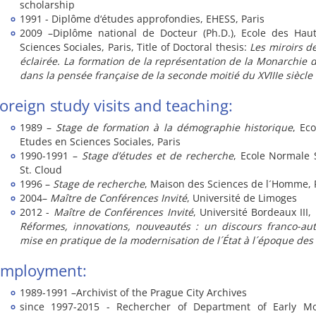
scholarship
1991 - Diplôme d‘études approfondies, EHESS, Paris
2009 –Diplôme national de Docteur (Ph.D.), Ecole des Hau
Sciences Sociales, Paris, Title of Doctoral thesis:
Les miroirs d
éclairée. La formation de la représentation de la Monarchie
dans la pensée française de la seconde moitié du XVIIIe siècle
oreign study visits and teaching:
1989 –
Stage de formation à la démographie historique
, Ec
Etudes en Sciences Sociales, Paris
1990-1991 –
Stage d’études et de recherche
, Ecole Normale 
St. Cloud
1996 –
Stage de recherche
, Maison des Sciences de l´Homme, 
2004–
Maître de Conférences Invité
, Université de Limoges
2012 -
Maître de Conférences Invité
, Université Bordeaux III, 
Réformes, innovations, nouveautés : un discours franco-aut
mise en pratique de la modernisation de l´État à l´époque des
Employment:
1989-1991 –Archivist of the Prague City Archives
since 1997-2015 - Rechercher of Department of Early Mo