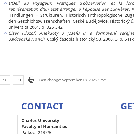
L'Oeil du voyageur. Pratiques d'observation et la for
représentation d'un État étranger a l'époque des Lumières.
I
Handlungen – Strukturen. Historisch-anthropologische Zug
den Geschichtswissenschaften.
České Budějovice, Historický ú
univerzita 2001, p. 325-342
Císař Filozof. Anekdoty o Josefu II. a formování veřej
osvícenské Francii
, Český časopis historický 98, 2000, 3, s. 541-
Last change: September 18, 2025 12:21
PDF
TXT
CONTACT
GE
Charles University
Faculty of Humanities
Pátkova 2137/5