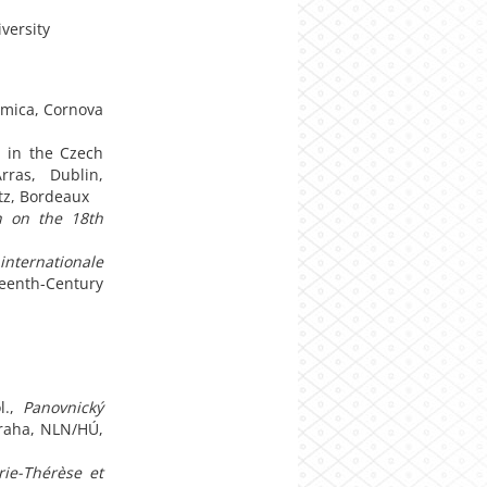
versity
hemica, Cornova
 in the Czech
ras, Dublin,
tz, Bordeaux
h on the 18th
 internationale
eenth-Century
ol.,
Panovnický
Praha, NLN/HÚ,
rie-Thérèse et