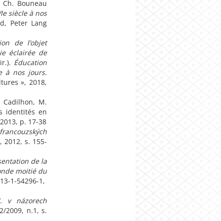
Ch. Bouneau
Ie siècle à nos
rd, Peter Lang
ion de l’objet
e éclairée de
ir.).
Éducation
e à nos jours.
tures », 2018,
. Cadilhon, M.
s identités en
2013, p. 17-38
h francouzských
1, 2012, s. 155-
sentation de la
onde moitié du
13-1-54296-1,
I. v názorech
/2009, n.1, s.