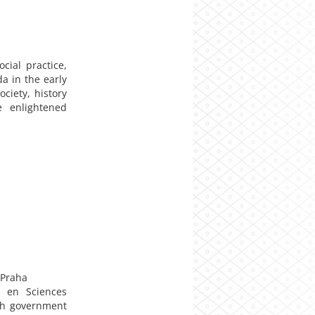
cial practice,
a in the early
ciety, history
e enlightened
, Praha
s en Sciences
ench government