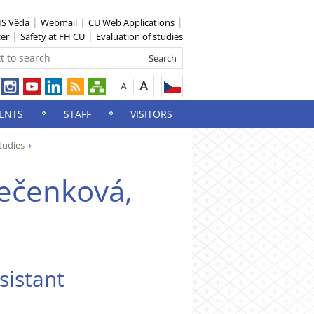
IS Věda
Webmail
CU Web Applications
zer
Safety at FH CU
Evaluation of studies
ENTS
STAFF
VISITORS
tudies
ečenková,
istant