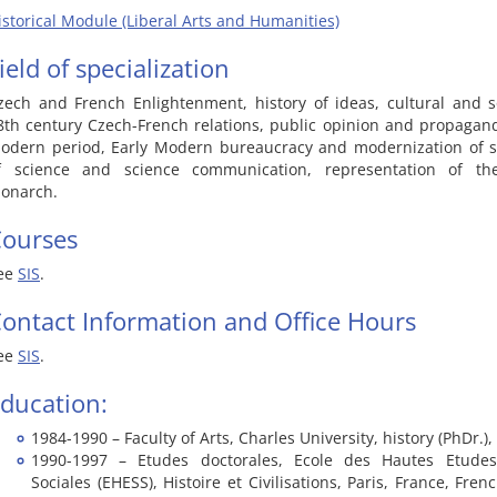
istorical Module (Liberal Arts and Humanities)
ield of specialization
zech and French Enlightenment, history of ideas, cultural and so
8th century Czech-French relations, public opinion and propagand
odern period, Early Modern bureaucracy and modernization of so
f science and science communication, representation of th
onarch.
ourses
ee
SIS
.
ontact Information and Office Hours
ee
SIS
.
ducation:
1984-1990 – Faculty of Arts, Charles University, history (PhDr.)
1990-1997 – Etudes doctorales, Ecole des Hautes Etude
Sociales (EHESS), Histoire et Civilisations, Paris, France, Fr