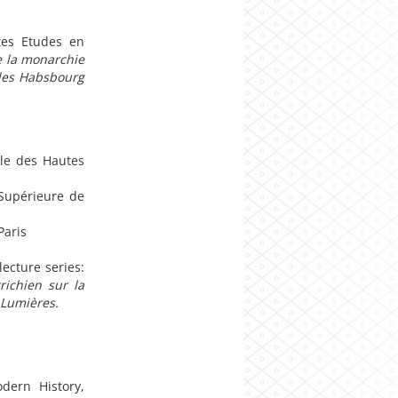
tes Etudes en
e la monarchie
 des Habsbourg
ole des Hautes
Supérieure de
Paris
lecture series:
richien sur la
 Lumières.
dern History,