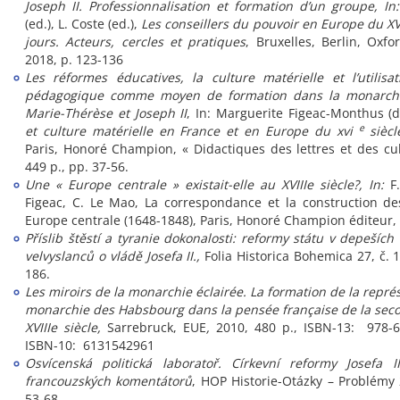
Joseph II. Professionnalisation et formation d’un groupe, In:
(ed.), L. Coste (ed.),
Les conseillers du pouvoir en Europe du XV
jours. Acteurs, cercles et pratiques
, Bruxelles, Berlin, Oxfo
2018, p. 123-136
Les réformes éducatives, la culture matérielle et l’utilisat
pédagogique comme moyen de formation dans la monarchi
Marie-Thérèse et Joseph II
, In: Marguerite Figeac-Monthus (d
e
et culture matérielle en France et en Europe du xvi
siècl
Paris, Honoré Champion, « Didactiques des lettres et des cul
449 p., pp. 37-56.
Une « Europe centrale » existait-elle au XVIIIe siècle?, In:
F
Figeac, C. Le Mao, La correspondance et la construction de
Europe centrale (1648-1848), Paris, Honoré Champion éditeur, 
Příslib štěstí a tyranie dokonalosti: reformy státu v depešíc
velvyslanců o vládě Josefa II.,
Folia Historica Bohemica
27, č. 
186.
Les miroirs de la monarchie éclairée. La formation de la repré
monarchie des Habsbourg dans la pensée française de la sec
XVIIIe siècle,
Sarrebruck, EUE
,
2010, 480 p., ISBN-13: 978-6
ISBN-10: 6131542961
Osvícenská politická laboratoř. Církevní reformy Josefa I
francouzských komentátorů
, HOP Historie-Otázky – Problémy 2
53-68.